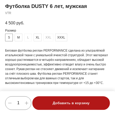
Футболка DUSTY 6 лет, мужская
VTR
4 500
руб.
Размер
S
M
L
XL
XXL
XXXL
Беговая футболка реглан PERFORMANCE сделана из ультралёгкой
итальянской ткани с уникальной ячеистой структурой. Этот материал
хорошо растягивается в четырёх направлениях, обладает высокой
воздухопроницаемостью, эффективно отводит влагу и очень быстро
сохнет. Рукав реглан не стесняет движений и исключает натирание
за счёт плоского шва. Футболка реглан PERFORMANCE станет
отличным выбором как для важных стартов, так и для
высокоинтенсивных тренировок при температуре от +15 до +30°C.
Добавить в корзину